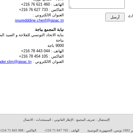
الإستقبال
-
تعريف المجمع
-
الإطار القانوني
-
المستجدات
-
الاتصال
الهاتف : 705 847 71 216+
الفاكس : 988 845 71 216+