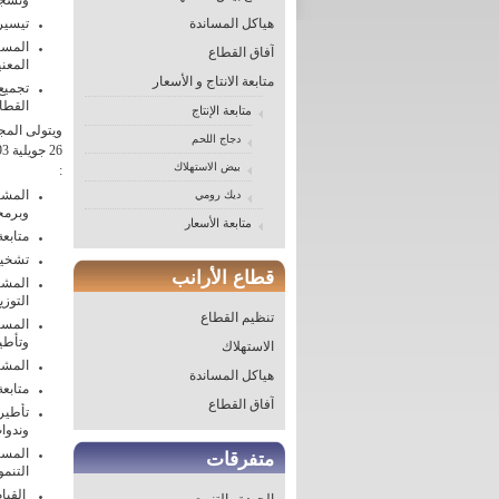
وتشجي
هياكل المساندة
تيسير 
المساه
آفاق القطاع
المعني
متابعة الانتاج و الأسعار
تجميع
القطاع
متابعة الإنتاج
دجاج اللحم
بيض الاستهلاك
:
المشا
ديك رومي
وبرمج
متابعة الأسعار
متابعة
تشخيص
قطاع الأرانب
المشا
التوزي
تنظيم القطاع
المسا
وتأطي
الاستهلاك
المشار
هياكل المساندة
متابعة
آفاق القطاع
تأطير
وندوات
المسا
متفرقات
التنمو
القيام