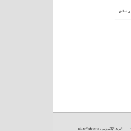
في نطاق
البريد الإلكتروني :
gipac@gipac.tn