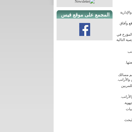
لإدارية
المجمع على موقع فيس
بوك
ع وآفاق
لمجمع بالإضافة إلى المهام المضبوطة بالفصل 7 من القانون المشار إليه أعلاه عدد 84 لسنة 1993 المؤرخ في
 2005 القيام بالمهام الخصوصية التالية
نب
ثها.
يم مسالك
 والأرانب.
لمربين
لأرانب.
هوية.
قيات
لبحث