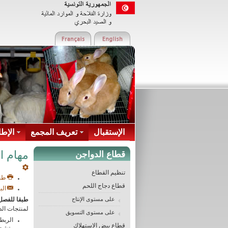
الإستقبال
تعريف المجمع
الإطا
مهام ا
قطاع الدواجن
تنظيم القطاع
طب
قطاع دجاج اللحم
الب
على مستوى الإنتاج
طبقا للفصل السابع من ال
لمنتجات الد
على مستوى التسويق
الربط
قطاع بيض الاستهلاك