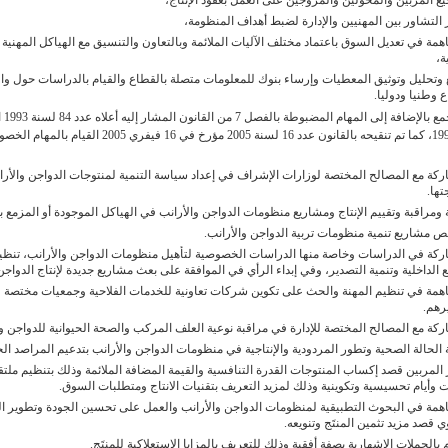
ع المربين والمحولين والمروجين على العمل بعقود الإنتاج،
التشاور بين المهنيين والإدارة لضبط أهداف المنظومة،
مة في تعديل السوق باعتماد مختلف الآليات الملائمة وبالتعاون والتنسيق مع الهياكل المهنية وا
ة،
 وتحليل وتوثيق المعطيات وإرساء بنوك للمعلومات متصلة بالقطاع والقيام بالدراسات حول واق
 وطنيا ودوليا.
ويتولى ا
26 جويلية 1993، كما تم تنقيحه بالقانون عدد 16 لسنة 2005 مؤرخ في 16 فيفري
ركة مع المصالح المختصة لوزارات الإشراف في إعداد سياسة التنمية لمنتوجات الدواجن والأرا
تها.
 ومراقبة وتقييم الإنتاج ومشاريع منظومات الدواجن والأرانب في الهياكل الموجودة أو المزمع بع
 مشاريع تنمية منظومات تربية الدواجن والأرانب.
ركة في الدراسات وخاصة منها الدراسات الخصوصية لتأهيل منظومات الدواجن والأرانب، تنظ
ع الداخلية وتنمية التصدير، وفي إبداء الرأي في الموافقة على بعث مشاريع جديدة لإنتاج الدواجن
همة في تنظيم المهنة والحث على تكوين شركات تعاونية للخدمات الفلاحية وجمعيات مختصة ل
رهم.
كة مع المصالح المختصة للإدارة في مراقبة نوعية العلف المركب والصحة الحيوانية للدواجن وا
 الحالة الصحية وتطور المردودية والإنتاجية في منظومات الدواجن والأرانب بتدعيم المراصد الج
 المربين قصد إكساب المنتوجات القدرة التنافسية والقيمة المضافة الملائمة وذلك بتنظيم ملت
 وأيام تحسيسية وتكوينية وذلك لمزيد التعريف بتقنيات الانتاج ومتطلبات السوق.
همة في البحوث التطبيقية لمنظومات الدواجن والأرانب والعمل على تحسين الجودة وتطوير ا
ي قصد مزيد تثمين المنتَج وتنويعه.
 بالحملات الإشهارية بصفة أفقية وذلك للتعريف بالمزايا الاستعلاكية للمنتَج.