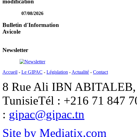
modification
07/08/2026
Bulletin d'Information
Avicole
Newsletter
Accueil
-
Le GIPAC
-
Législation
-
Actualité
-
Contact
8 Rue Ali IBN ABITALEB, 
Tunisie
Tél : +216 71 847 7
:
gipac@gipac.tn
Site by Mediatix.com