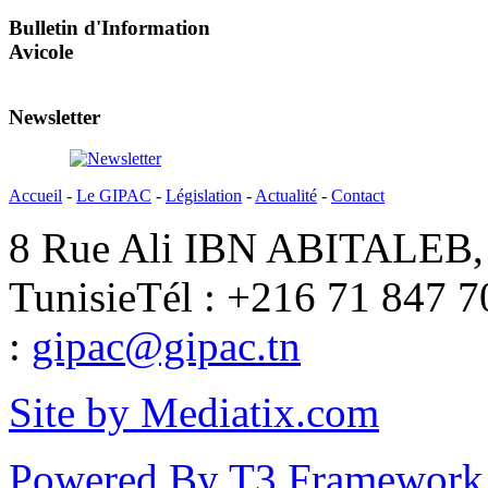
Bulletin d'Information
Avicole
Newsletter
Accueil
-
Le GIPAC
-
Législation
-
Actualité
-
Contact
8 Rue Ali IBN ABITALEB, 
Tunisie
Tél : +216 71 847 7
:
gipac@gipac.tn
Site by Mediatix.com
Powered By T3 Framework