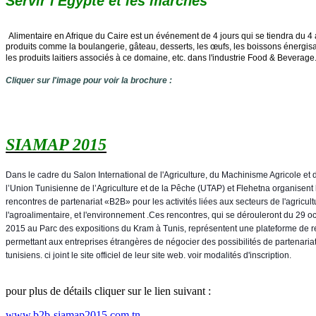
Servir l'Egypte et les marchés
Alimentaire en Afrique du Caire est un événement de 4 jours qui se tiendra du 4
produits
comme la boulangerie, gâteau, desserts, les œufs, les boissons énergisant
les produits laitiers associés à ce domaine, etc. dans l'industrie Food & Beverage
Cliquer sur l'image pour voir la brochure :
SIAMAP 2015
Dans le cadre du Salon International de l'Agriculture, du Machinisme Agricole e
l’Union Tunisienne de l’Agriculture et de la Pêche (UTAP) et Flehetna organisent 
rencontres de partenariat «B2B» pour les activités liées aux secteurs de l'agricult
l'agroalimentaire, et l'environnement .Ces rencontres, qui se dérouleront du 29 
2015 au Parc des expositions du Kram à Tunis, représentent une plateforme de 
permettant aux entreprises étrangères de négocier des possibilités de partenari
tunisiens. ci joint le site officiel de leur site web. voir modalités d'inscription.
pour plus de détails cliquer sur le lien suivant :
www.b2b-siamap2015.com.tn