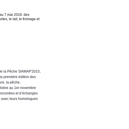
 au 7 mai 2016. des
es, le lait, le fromage et
.
t de la Pêche SIAMAP'2015,
la première édition des
ure, la pêche,
octobre au 1er novembre
rencontres et d’échanges
at avec leurs homologues