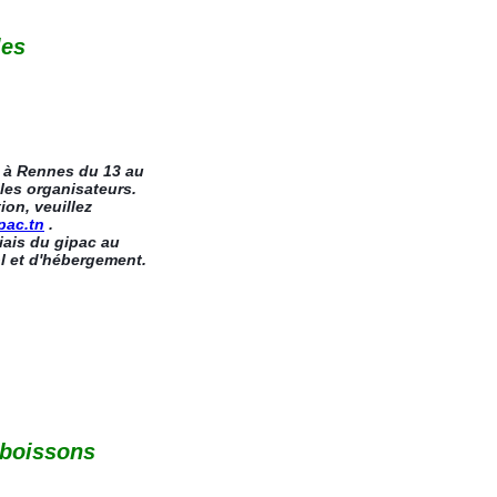
les
, à Rennes du 13 au
 les organisateurs.
on, veuillez
pac.tn
.
iais du gipac au
l et d'hébergement.
s boissons