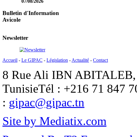
07/08/2026
Bulletin d'Information
Avicole
Newsletter
Accueil
-
Le GIPAC
-
Législation
-
Actualité
-
Contact
8 Rue Ali IBN ABITALEB, 
Tunisie
Tél : +216 71 847 7
:
gipac@gipac.tn
Site by Mediatix.com