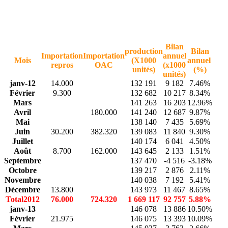
Bilan
production
Bilan
Importation
Importation
annuel
Mois
(X1000
annuel
repros
OAC
(x1000
unités)
(%)
unités)
janv-12
14.000
132 191
9 182
7.46%
Février
9.300
132 682
10 217
8.34%
Mars
141 263
16 203
12.96%
Avril
180.000
141 240
12 687
9.87%
Mai
138 140
7 435
5.69%
Juin
30.200
382.320
139 083
11 840
9.30%
Juillet
140 174
6 041
4.50%
Août
8.700
162.000
143 645
2 133
1.51%
Septembre
137 470
-4 516
-3.18%
Octobre
139 217
2 876
2.11%
Novembre
140 038
7 192
5.41%
Décembre
13.800
143 973
11 467
8.65%
Total2012
76.000
724.320
1 669 117
92 757
5.88%
janv-13
146 078
13 886
10.50%
Février
21.975
146 075
13 393
10.09%