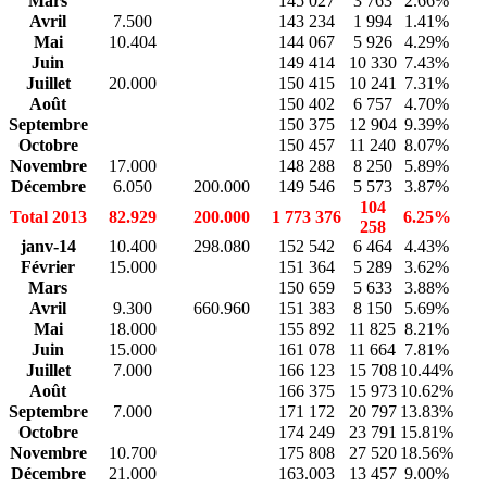
Mars
145 027
3 763
2.66%
Avril
7.500
143 234
1 994
1.41%
Mai
10.404
144 067
5 926
4.29%
Juin
149 414
10 330
7.43%
Juillet
20.000
150 415
10 241
7.31%
Août
150 402
6 757
4.70%
Septembre
150 375
12 904
9.39%
Octobre
150 457
11 240
8.07%
Novembre
17.000
148 288
8 250
5.89%
Décembre
6.050
200.000
149 546
5 573
3.87%
104
Total 2013
82.929
200.000
1 773 376
6.25%
258
janv-14
10.400
298.080
152 542
6 464
4.43%
Février
15.000
151 364
5 289
3.62%
Mars
150 659
5 633
3.88%
Avril
9.300
660.960
151 383
8 150
5.69%
Mai
18.000
155 892
11 825
8.21%
Juin
15.000
161 078
11 664
7.81%
Juillet
7.000
166 123
15 708
10.44%
Août
166 375
15 973
10.62%
Septembre
7.000
171 172
20 797
13.83%
Octobre
174 249
23 791
15.81%
Novembre
10.700
175 808
27 520
18.56%
Décembre
21.000
163.003
13 457
9.00%