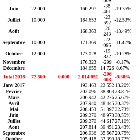
869
-38
Juin
22.000
160.297
-19.35%
461
-23
Juillet
10.000
164.653
-12.53%
592
-26
Août
168.363
-13.49%
243
-22
Septembre
10.000
171.369
-11.42%
095
-19
Octobre
12.000
173.028
-10.28%
822
Novembre
176.323
-299
-0.17%
Décembre
184.655
14 726
8.67%
-206
Total 2016
77.500
0.000
2 014 051
-9.30%
608
Janv 2017
193.463
22 552
13.20%
Février
202.096
38 863
23.81%
Mars
206.942
42 276
25.67%
Avril
207.940
48 445
30.37%
Mai
208.453
51 397
32.73%
Juin
209.270
48 973
30.55%
Juillet
209.270
44 617
27.10%
Aout
207.814
39 451
23.43%
Septembre
206.936
35 567
20.75%
Octobre
205.418
32 390
18.72%