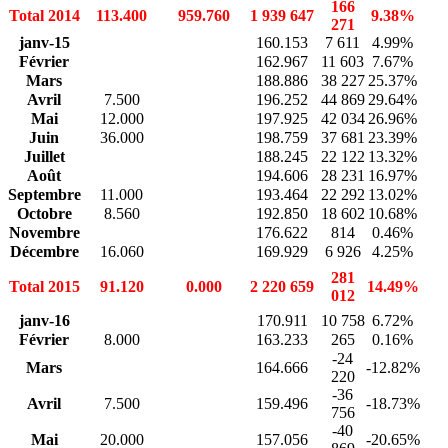
166
Total 2014
113.400
959.760
1 939 647
9.38%
271
janv-15
160.153
7 611
4.99%
Février
162.967
11 603
7.67%
Mars
188.886
38 227
25.37%
Avril
7.500
196.252
44 869
29.64%
Mai
12.000
197.925
42 034
26.96%
Juin
36.000
198.759
37 681
23.39%
Juillet
188.245
22 122
13.32%
Août
194.606
28 231
16.97%
Septembre
11.000
193.464
22 292
13.02%
Octobre
8.560
192.850
18 602
10.68%
Novembre
176.622
814
0.46%
Décembre
16.060
169.929
6 926
4.25%
281
Total 2015
91.120
0.000
2 220 659
14.49%
012
janv-16
170.911
10 758
6.72%
Février
8.000
163.233
265
0.16%
-24
Mars
164.666
-12.82%
220
-36
Avril
7.500
159.496
-18.73%
756
-40
Mai
20.000
157.056
-20.65%