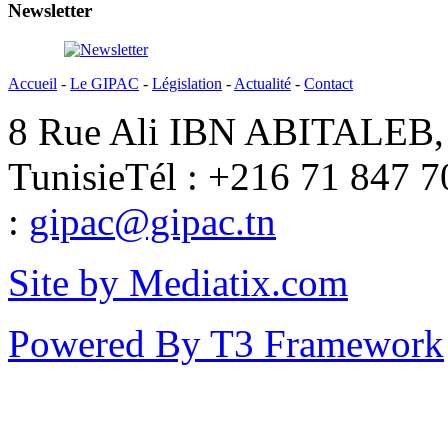
Newsletter
Accueil
-
Le GIPAC
-
Législation
-
Actualité
-
Contact
8 Rue Ali IBN ABITALEB, 
Tunisie
Tél : +216 71 847 7
:
gipac@gipac.tn
Site by Mediatix.com
Powered By T3 Framework