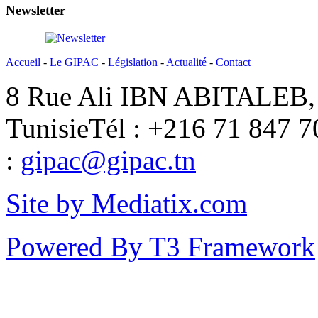
Newsletter
Accueil
-
Le GIPAC
-
Législation
-
Actualité
-
Contact
8 Rue Ali IBN ABITALEB, 
Tunisie
Tél : +216 71 847 7
:
gipac@gipac.tn
Site by Mediatix.com
Powered By T3 Framework