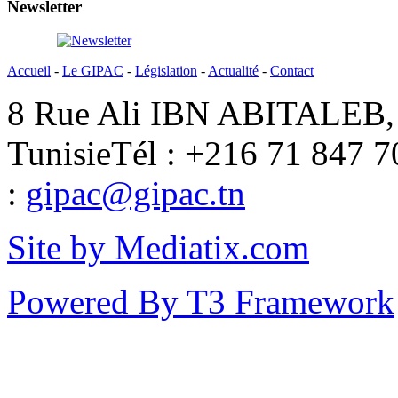
Newsletter
Accueil
-
Le GIPAC
-
Législation
-
Actualité
-
Contact
8 Rue Ali IBN ABITALEB, 
Tunisie
Tél : +216 71 847 7
:
gipac@gipac.tn
Site by Mediatix.com
Powered By T3 Framework